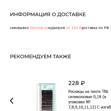
ИНФОРМАЦИЯ О ДОСТАВКЕ
самовывоз
бесплатно
курьером
от 250 ₽
доставка по РФ
РЕКОМЕНДУЕМ ТАКЖЕ
228 ₽
б TNL
Ресницы на ленте TNL
иональная
силиконовые 0,18 (в
упаковке №
7,8,9,10,11,12) C-изги