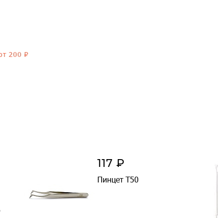
от 200 ₽
117 ₽
Пинцет T50
б