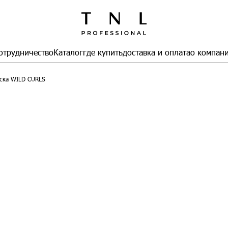
отрудничество
Каталог
где купить
доставка и оплата
о компан
ска WILD CURLS