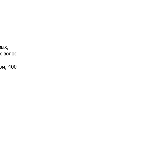
вых,
х волос
м, 400