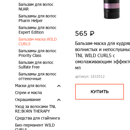
Бальзам для волос
NUAR
Бальзамы для волос
Pharm Helper
Бальзамы для волос
Expert Edition
565 ₽
Бальзам-маска WILD
Бальзам-маска для кудря
CURLS
волнистых и непослушны
Бальзамы для волос
TNL WILD CURLS с
Priority Class
омолаживающим эффекто
Бальзам для волос
Sulfate Free
мл
Бальзамы для волос
артикул: 1633512
оттеночные
Маски для волос
КУПИТЬ
Спреи и масла
Окрашивание
Уход за волосами TNL
RE:BORN THERAPY
Средства для стайлинга
Био-перманент WILD
CURLS