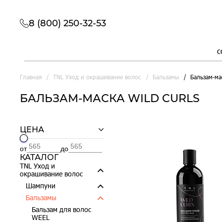
8 (800) 250-32-53
с
Главная
TNL Уход и окрашивание волос
Бальзамы
Бальзам-ма
БАЛЬЗАМ-МАСКА WILD CURLS
ЦЕНА
от
до
КАТАЛОГ
TNL Уход и
окрашивание волос
Шампуни
Бальзамы
Бальзам для волос
WEEL