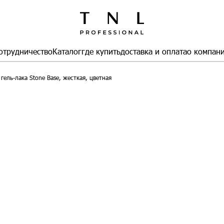
отрудничество
Каталог
где купить
доставка и оплата
о компан
 гель-лака Stone Base, жесткая, цветная