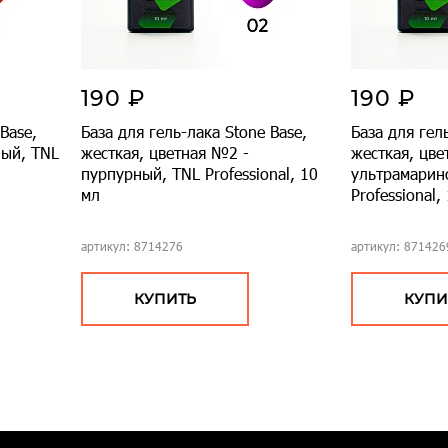
190 ₽
190 ₽
Base,
База для гель-лака Stone Base,
База для гел
лый, TNL
жесткая, цветная №2 -
жесткая, цве
пурпурный, TNL Professional, 10
ультрамарин
мл
Professional,
артикул: 8714276
артикул: 871426
КУПИТЬ
КУПИ