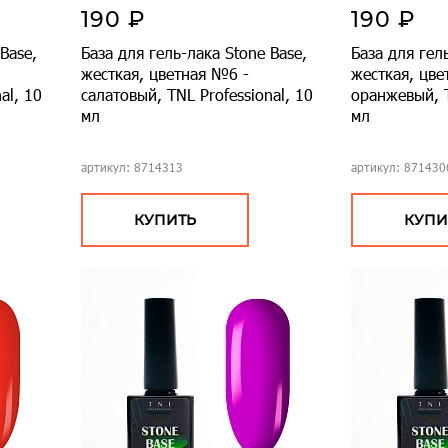
190 ₽
190 ₽
Base,
База для гель-лака Stone Base,
База для гел
жесткая, цветная №6 -
жесткая, цве
al, 10
салатовый, TNL Professional, 10
оранжевый, T
мл
мл
артикул: 8714313
артикул: 871430
КУПИТЬ
КУПИ