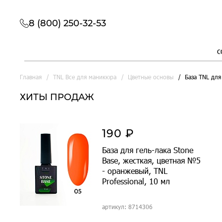
8 (800) 250-32-53
с
Главная
TNL Все для маникюра
Цветные основы
База TNL для
ХИТЫ ПРОДАЖ
190 ₽
База для гель-лака Stone
Base, жесткая, цветная №5
- оранжевый, TNL
Professional, 10 мл
артикул: 8714306