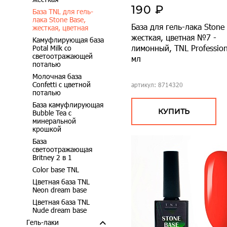
190 ₽
База TNL для гель-
лака Stone Base,
База для гель-лака Stone 
жесткая, цветная
жесткая, цветная №7 -
Камуфлирующая база
лимонный, TNL Profession
Potal Milk со
светоотражающей
мл
поталью
Молочная база
Сonfetti с цветной
артикул: 8714320
поталью
База камуфлирующая
КУПИТЬ
Bubble Tea с
минеральной
крошкой
База
светоотражающая
Britney 2 в 1
Color base TNL
Цветная база TNL
Neon dream base
Цветная база TNL
Nude dream base
Гель-лаки