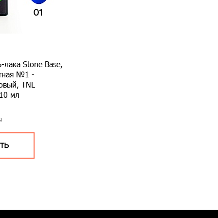
ь-лака Stone Base,
тная №1 -
овый, TNL
 10 мл
9
ТЬ