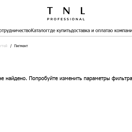
отрудничество
Каталог
где купить
доставка и оплата
о компан
огтей
Пигмент
не найдено. Попробуйте изменить параметры фильтра