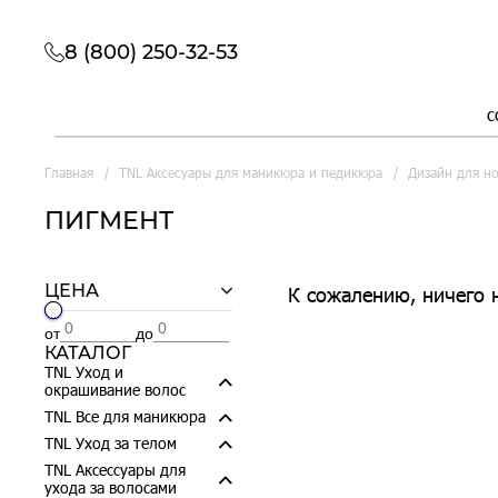
8 (800) 250-32-53
с
Главная
TNL Аксесуары для маникюра и педикюра
Дизайн для н
ПИГМЕНТ
ЦЕНА
К сожалению, ничего 
от
до
КАТАЛОГ
TNL Уход и
окрашивание волос
TNL Все для маникюра
TNL Уход за телом
TNL Аксессуары для
ухода за волосами