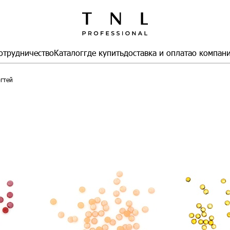
отрудничество
Каталог
где купить
доставка и оплата
о компан
огтей