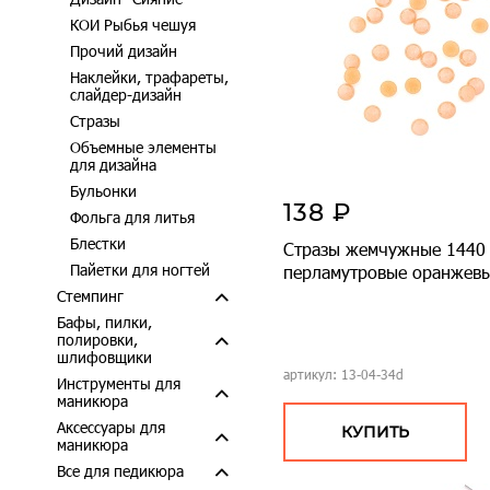
КОИ Рыбья чешуя
Прочий дизайн
Наклейки, трафареты,
слайдер-дизайн
Стразы
Объемные элементы
для дизайна
Бульонки
138 ₽
Фольга для литья
Блестки
Стразы жемчужные 1440 
Пайетки для ногтей
перламутровые оранжев
Стемпинг
Бафы, пилки,
полировки,
шлифовщики
артикул: 13-04-34d
Инструменты для
маникюра
Аксессуары для
КУПИТЬ
маникюра
Все для педикюра