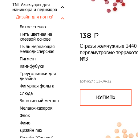
TNL Аксесуары для
маникюра и педикюра
Дизайн для ногтей
Битое стекло
Нить цветная на
138 ₽
клеевой основе
Стразы жемчужные 1440 
Пыль мерцающая
мелкодисперсная
перламутровые терракот
№3
Пигмент
Камифубуки
Треугольники для
дизайна
артикул: 13-04-32
Фигурная фольга
Слюда
КУПИТЬ
Золотистый металл
Меланж-сахарок
Флок
Фимо
Дизайн mix
Дизайн "Сияние"