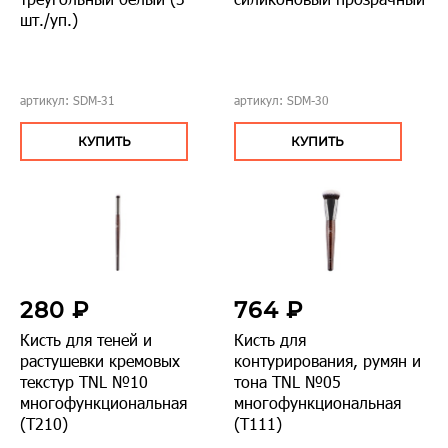
шт./уп.)
артикул: SDM-31
артикул: SDM-30
КУПИТЬ
КУПИТЬ
280 ₽
764 ₽
Кисть для теней и
Кисть для
растушевки кремовых
контурирования, румян и
текстур TNL №10
тона TNL №05
многофункциональная
многофункциональная
(Т210)
(Т111)