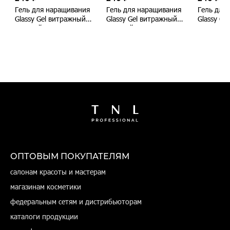
Гель для наращивания
Гель для наращивания
Гель для
Glassy Gel витражный
Glassy Gel витражный
Glassy Ge
цветной №1 - пыльная
цветной №3 -
цветной 
роза, TNL Professional,
графитовый, TNL
бирюзовы
15 мл
Professional, 15 мл
Profession
ОПТОВЫМ ПОКУПАТЕЛЯМ
салонам красоты и мастерам
магазинам косметики
федеральным сетям и дистрибьюторам
каталоги продукции