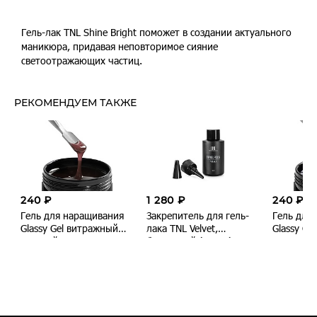
Гель-лак TNL Shine Bright поможет в создании актуального
ВСЕ ВАРИАНТЫ ТОВАРА
маникюра, придавая неповторимое сияние
светоотражающих частиц.
РЕКОМЕНДУЕМ ТАКЖЕ
В наличии
В наличии
В наличии
В наличии
240 ₽
1 280 ₽
240 ₽
В наличии
Гель для наращивания
Закрепитель для гель-
Гель для
Glassy Gel витражный
лака TNL Velvet,
Glassy Ge
цветной №1 - пыльная
бархатный (50 мл)
цветной 
роза, TNL Professional,
бирюзовы
15 мл
Profession