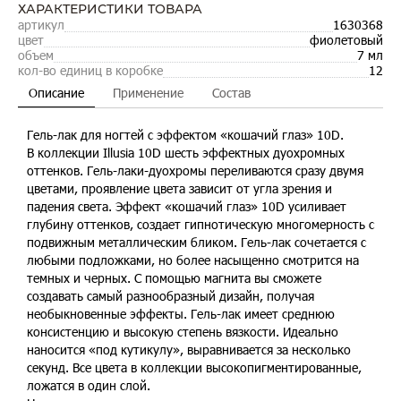
ХАРАКТЕРИСТИКИ ТОВАРА
артикул
1630368
цвет
фиолетовый
объем
7 мл
кол-во единиц в коробке
12
Описание
Применение
Состав
Гель-лак для ногтей с эффектом «кошачий глаз» 10D.
В коллекции Illusia 10D шесть эффектных дуохромных
оттенков. Гель-лаки-дуохромы переливаются сразу двумя
цветами, проявление цвета зависит от угла зрения и
падения света. Эффект «кошачий глаз» 10D усиливает
глубину оттенков, создает гипнотическую многомерность с
подвижным металлическим бликом. Гель-лак сочетается с
любыми подложками, но более насыщенно смотрится на
темных и черных. С помощью магнита вы сможете
создавать самый разнообразный дизайн, получая
необыкновенные эффекты. Гель-лак имеет среднюю
консистенцию и высокую степень вязкости. Идеально
наносится «под кутикулу», выравнивается за несколько
секунд. Все цвета в коллекции высокопигментированные,
ложатся в один слой.