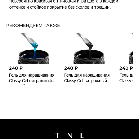
Невероятно красивая оптическая игра цвета в каждом
оттенке и стойкое покрытие без сколов и трещин.
ВСЕ ВАРИАНТЫ ТОВАРА
РЕКОМЕНДУЕМ ТАКЖЕ
Нет в
Нет в
В наличии
наличии
В наличии
наличии
240 ₽
240 ₽
240 ₽
Гель для наращивания
Гель для наращивания
Гель для
Нет в
Glassy Gel витражный
Glassy Gel витражный
Glassy Ge
наличии
цветной №7 -
цветной №3 -
цветной 
бирюзовый, TNL
графитовый, TNL
клубничн
Professional, 15 мл
Professional, 15 мл
Profession