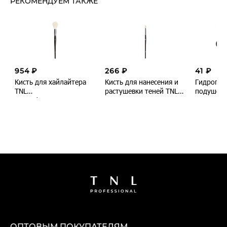
РЕКОМЕНДУЕМ ТАКЖЕ
В наличии
В наличии
954 ₽
266 ₽
41 ₽
Кисть для хайлайтера
Кисть для нанесения и
Гидрогел
TNL
растушевки теней TNL
подушечк
многофункциональная
№02
черные, 1
(Т106)
многофункциональная
(Т202)
ОПТОВЫМ ПОКУПАТЕЛЯМ