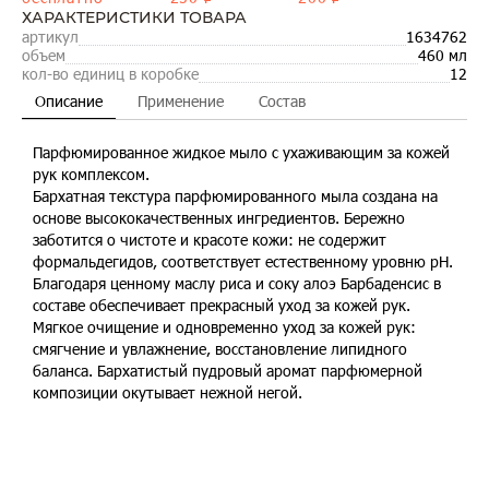
ХАРАКТЕРИСТИКИ ТОВАРА
артикул
1634762
объем
460 мл
кол-во единиц в коробке
12
Описание
Применение
Состав
Парфюмированное жидкое мыло с ухаживающим за кожей
рук комплексом.
Бархатная текстура парфюмированного мыла создана на
основе высококачественных ингредиентов. Бережно
заботится о чистоте и красоте кожи: не содержит
формальдегидов, соответствует естественному уровню pH.
Благодаря ценному маслу риса и соку алоэ Барбаденсис в
составе обеспечивает прекрасный уход за кожей рук.
ВСЕ ВАРИАНТЫ ТОВАРА
Мягкое очищение и одновременно уход за кожей рук:
смягчение и увлажнение, восстановление липидного
баланса. Бархатистый пудровый аромат парфюмерной
композиции окутывает нежной негой.
В наличии
В наличии
В наличии
В наличии